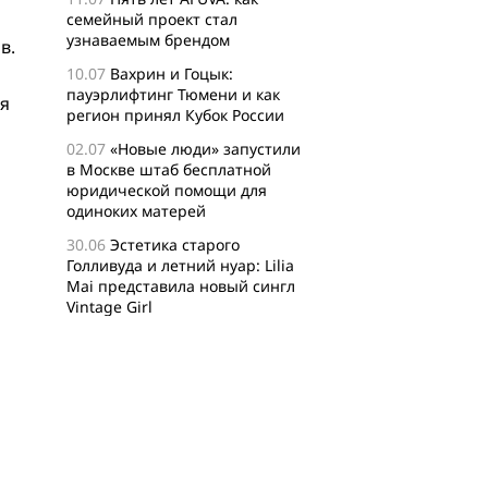
семейный проект стал
узнаваемым брендом
в.
10.07
Вахрин и Гоцык:
пауэрлифтинг Тюмени и как
ля
регион принял Кубок России
02.07
«Новые люди» запустили
в Москве штаб бесплатной
юридической помощи для
одиноких матерей
30.06
Эстетика старого
Голливуда и летний нуар: Lilia
Mai представила новый сингл
Vintage Girl
29.06
Логисты назвали самые
популярные среди заказов
россиян товары для активного
отдыха
24.06
Бизнес-сообщество
XFusion о главных идеях и
философии комьюнити-