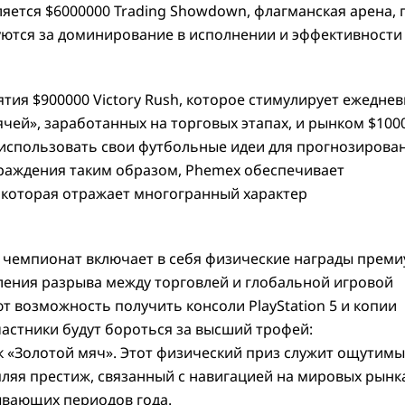
ется $6000000 Trading Showdown, флагманская арена, 
уются за доминирование в исполнении и эффективности
тия $900000 Victory Rush, которое стимулирует ежедне
чей», заработанных на торговых этапах, и рынком $100
ут использовать свои футбольные идеи для прогнозирова
граждения таким образом, Phemex обеспечивает
 которая отражает многогранный характер
 чемпионат включает в себя физические награды преми
ления разрыва между торговлей и глобальной игровой
т возможность получить консоли PlayStation 5 и копии
участники будут бороться за высший трофей:
 «Золотой мяч». Этот физический приз служит ощутим
пляя престиж, связанный с навигацией на мировых рынк
ывающих периодов года.