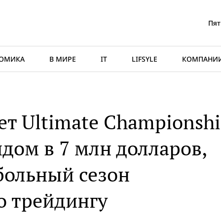
Пят
ОМИКА
В МИРЕ
IT
LIFSYLE
КОМПАНИ
ет Ultimate Championsh
дом в 7 млн долларов,
больный сезон
о трейдингу