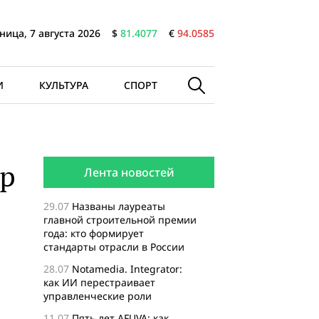
ница, 7 августа 2026
$
81.4077
€
94.0585
И
КУЛЬТУРА
СПОРТ
ip
Лента новостей
29.07
Названы лауреаты
главной строительной премии
года: кто формирует
стандарты отрасли в России
28.07
Notamedia. Integrator:
как ИИ перестраивает
управленческие роли
11.07
Пять лет AFUVA: как