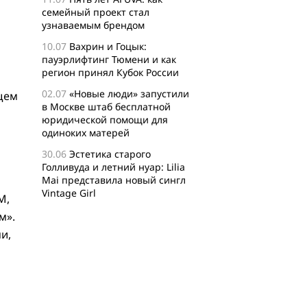
семейный проект стал
узнаваемым брендом
10.07
Вахрин и Гоцык:
пауэрлифтинг Тюмени и как
регион принял Кубок России
02.07
«Новые люди» запустили
щем
в Москве штаб бесплатной
юридической помощи для
одиноких матерей
30.06
Эстетика старого
Голливуда и летний нуар: Lilia
Mai представила новый сингл
Vintage Girl
M,
29.06
Логисты назвали самые
м».
популярные среди заказов
и,
россиян товары для активного
отдыха
24.06
Бизнес-сообщество
XFusion о главных идеях и
философии комьюнити-