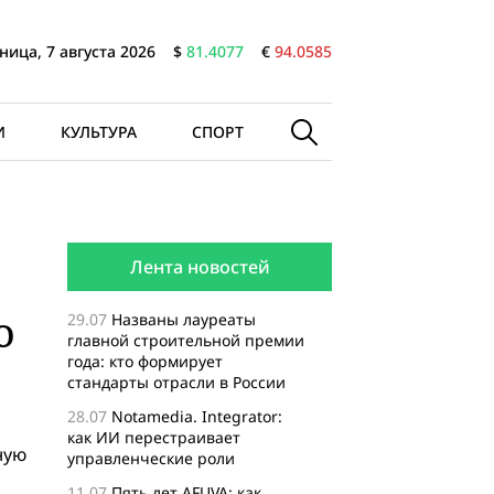
ница, 7 августа 2026
$
81.4077
€
94.0585
И
КУЛЬТУРА
СПОРТ
Лента новостей
ю
29.07
Названы лауреаты
главной строительной премии
года: кто формирует
стандарты отрасли в России
28.07
Notamedia. Integrator:
как ИИ перестраивает
ную
управленческие роли
11.07
Пять лет AFUVA: как