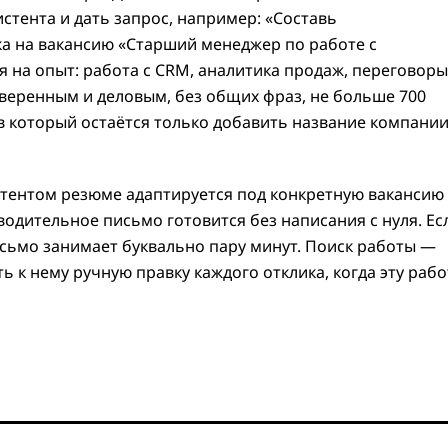
истента и дать запрос, например: «Составь
а на вакансию «Старший менеджер по работе с
 на опыт: работа с CRM, аналитика продаж, переговоры
веренным и деловым, без общих фраз, не больше 700
 в который остаётся только добавить название компании
истентом резюме адаптируется под конкретную вакансию 
одительное письмо готовится без написания с нуля. Ес
исьмо занимает буквально пару минут. Поиск работы —
ь к нему ручную правку каждого отклика, когда эту рабо