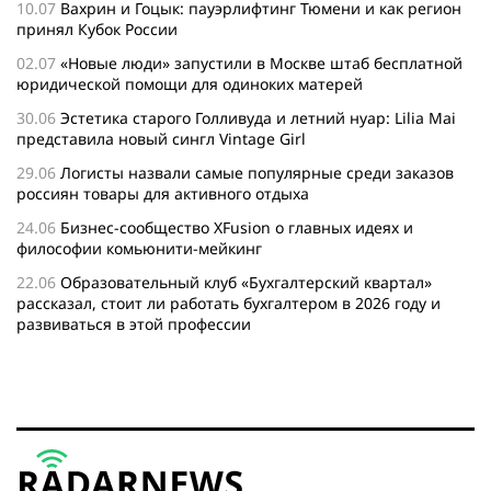
10.07
Вахрин и Гоцык: пауэрлифтинг Тюмени и как регион
принял Кубок России
02.07
«Новые люди» запустили в Москве штаб бесплатной
юридической помощи для одиноких матерей
30.06
Эстетика старого Голливуда и летний нуар: Lilia Mai
представила новый сингл Vintage Girl
29.06
Логисты назвали самые популярные среди заказов
россиян товары для активного отдыха
24.06
Бизнес-сообщество XFusion о главных идеях и
философии комьюнити-мейкинг
22.06
Образовательный клуб «Бухгалтерский квартал»
рассказал, стоит ли работать бухгалтером в 2026 году и
развиваться в этой профессии
17.06
Бейсджампер Бойцов покорил башню «Меркурий» в
«Москва-Сити»
27.05
Николай Пере о том, почему в 2026 году каждому
бизнесу нужен ребрендинг для роста компании
26.05
Инновационное десятилетие России: бизнес, власть
и общество формируют будущее