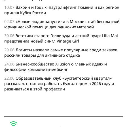
10.07
Вахрин и Гоцык: пауэрлифтинг Тюмени и как регион
принял Кубок России
02.07
«Новые люди» запустили в Москве штаб бесплатной
юридической помощи для одиноких матерей
30.06
Эстетика старого Голливуда и летний нуар: Lilia Mai
представила новый сингл Vintage Girl
29.06
Логисты назвали самые популярные среди заказов
россиян товары для активного отдыха
24.06
Бизнес-сообщество XFusion о главных идеях и
философии комьюнити-мейкинг
22.06
Образовательный клуб «Бухгалтерский квартал»
рассказал, стоит ли работать бухгалтером в 2026 году и
развиваться в этой профессии
17.06
Бейсджампер Бойцов покорил башню «Меркурий» в
«Москва-Сити»
27.05
Николай Пере о том, почему в 2026 году каждому
бизнесу нужен ребрендинг для роста компании
26.05
Инновационное десятилетие России: бизнес, власть