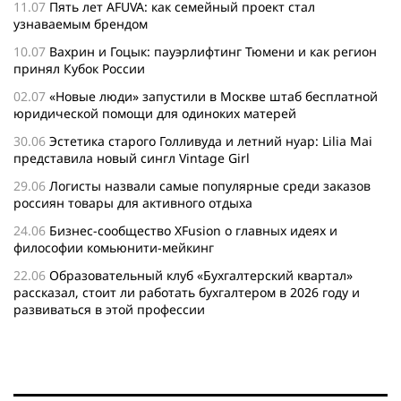
11.07
Пять лет AFUVA: как семейный проект стал
узнаваемым брендом
10.07
Вахрин и Гоцык: пауэрлифтинг Тюмени и как регион
принял Кубок России
02.07
«Новые люди» запустили в Москве штаб бесплатной
юридической помощи для одиноких матерей
30.06
Эстетика старого Голливуда и летний нуар: Lilia Mai
представила новый сингл Vintage Girl
29.06
Логисты назвали самые популярные среди заказов
россиян товары для активного отдыха
24.06
Бизнес-сообщество XFusion о главных идеях и
философии комьюнити-мейкинг
22.06
Образовательный клуб «Бухгалтерский квартал»
рассказал, стоит ли работать бухгалтером в 2026 году и
развиваться в этой профессии
17.06
Бейсджампер Бойцов покорил башню «Меркурий» в
«Москва-Сити»
27.05
Николай Пере о том, почему в 2026 году каждому
бизнесу нужен ребрендинг для роста компании