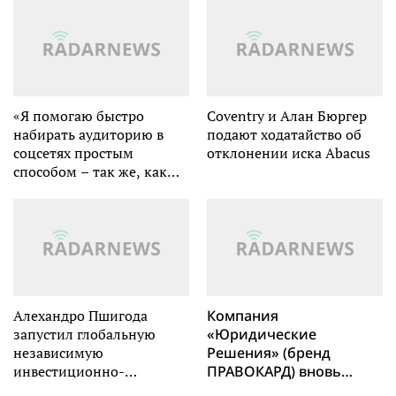
хранилищ энергии в
товаров (АИДТ)
Европе
«Я помогаю быстро
Coventry и Алан Бюргер
набирать аудиторию в
подают ходатайство об
соцсетях простым
отклонении иска Abacus
способом – так же, как
получилось у меня»
Алехандро Пшигода
Компания
запустил глобальную
«Юридические
независимую
Решения» (бренд
инвестиционно-
ПРАВОКАРД) вновь
банковскую фирму
подтвердила