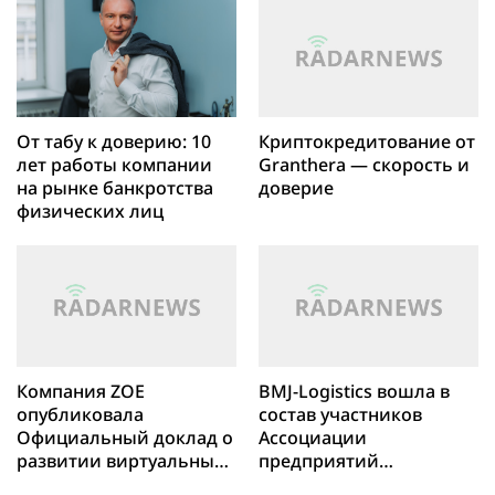
От табу к доверию: 10
Криптокредитование от
лет работы компании
Granthera — скорость и
на рынке банкротства
доверие
физических лиц
Компания ZOE
BMJ-Logistics вошла в
опубликовала
состав участников
Официальный доклад о
Ассоциации
развитии виртуальных
предприятий
электростанций и
индустрии детских