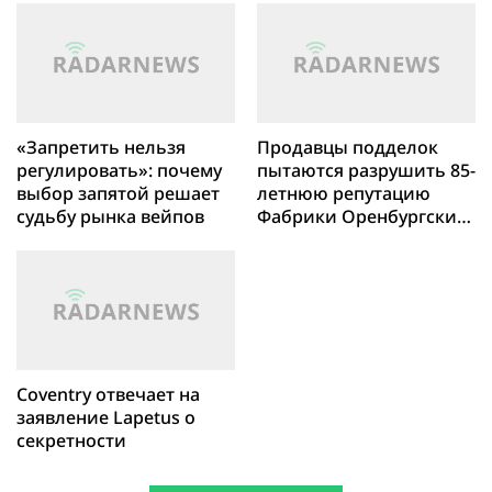
Przygoda & Co.
наивысший уровень
оценки «Знак качества»
на уровне А1
«Запретить нельзя
Продавцы подделок
регулировать»: почему
пытаются разрушить 85-
выбор запятой решает
летнюю репутацию
судьбу рынка вейпов
Фабрики Оренбургских
пуховых платков,
прикрываясь
«бабушками-
вязальщицами»
Coventry отвечает на
заявление Lapetus о
секретности