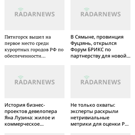
Пятигорск вышел на
В Сямыне, провинция
первое место среди
Фуцзянь, открылся
курортных городов РФ по
Форум БРИКС по
обеспеченности
партнерству для новой
торговыми площадями
промышленной
революции 2025 года.
История бизнес-
Не только охваты:
проектов девелопера
эксперты раскрыли
Яна Лузина: жилое и
нетривиальные
коммерческое
метрики для оценки PR-
строительство в
успеха в ИТ