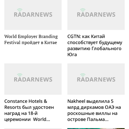
японском и корейском
языке
World Employer Branding
CGTN: как Китай
Festival пройдет в Китае
способствует будущему
развитию Глобального
Юга
Constance Hotels &
Nakheel выделила 5
Resorts был удостоен
млрд дирхамов ОАЭ на
наград на 18-й
роскошные виллы на
церемонии World
острове Пальма
Luxury Hotel Awards
Джебель-Али