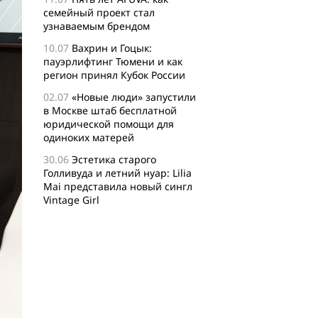
семейный проект стал
узнаваемым брендом
10.07
Вахрин и Гоцык:
пауэрлифтинг Тюмени и как
регион принял Кубок России
02.07
«Новые люди» запустили
в Москве штаб бесплатной
юридической помощи для
одиноких матерей
30.06
Эстетика старого
Голливуда и летний нуар: Lilia
Mai представила новый сингл
Vintage Girl
29.06
Логисты назвали самые
популярные среди заказов
россиян товары для активного
отдыха
24.06
Бизнес-сообщество
XFusion о главных идеях и
философии комьюнити-