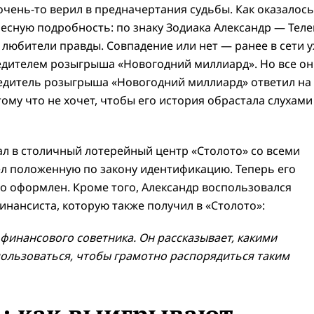
очень-то верил в предначертания судьбы. Как оказалось
ересную подробность: по знаку Зодиака Александр — Теле
любители правды. Совпадение или нет — ранее в сети 
обедителем розыгрыша «Новогодний миллиард». Но все о
едитель розыгрыша «Новогодний миллиард» ответил на
ому что не хочет, чтобы его история обрастала слухами
ал в столичный лотерейный центр «Столото» со всеми
 положенную по закону идентификацию. Теперь его
 оформлен. Кроме того, Александр воспользовался
нансиста, которую также получил в «Столото»:
финансового советника. Он рассказывает, какими
ользоваться, чтобы грамотно распорядиться таким
ь: как выигрывают