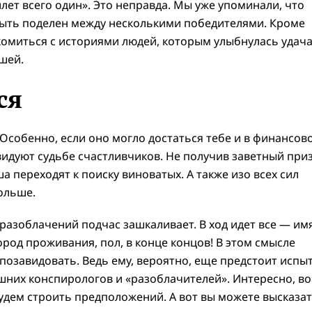
лет всего один». Это неправда. Мы уже упоминали, что
быть поделен между несколькими победителями. Кроме
комиться с историями людей, которым улыбнулась удача
шей.
ся
Особенно, если оно могло достаться тебе и в финансов
видуют судьбе счастливчиков. Не получив заветный приз
переходят к поиску виноватых. А также изо всех сил
ольше.
разоблачений подчас зашкаливает. В ход идет все — имя
ород проживания, пол, в конце концов! В этом смысле
позавидовать. Ведь ему, вероятно, еще предстоит испы
шних конспирологов и «разоблачителей». Интересно, во
удем строить предположений. А вот вы можете высказа