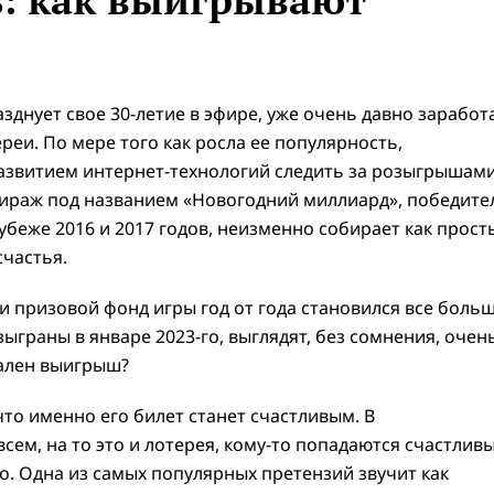
азднует свое 30-летие в эфире, уже очень давно заработ
реи. По мере того как росла ее популярность,
азвитием интернет-технологий следить за розыгрышам
тираж под названием «Новогодний миллиард», победите
беже 2016 и 2017 годов, неизменно собирает как прост
счастья.
 призовой фонд игры год от года становился все больш
зыграны в январе 2023-го, выглядят, без сомнения, очен
еален выигрыш?
что именно его билет станет счастливым. В
всем, на то это и лотерея, кому-то попадаются счастлив
го. Одна из самых популярных претензий звучит как