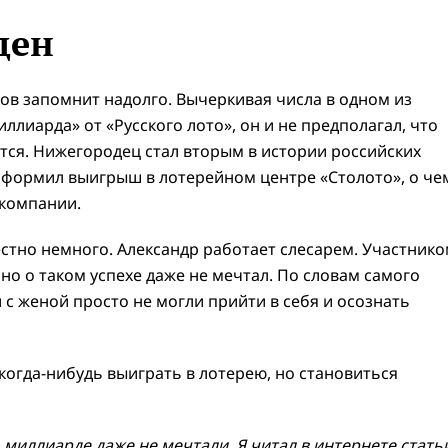
ден
ков запомнит надолго. Вычеркивая числа в одном из
лиарда» от «Русского лото», он и не предполагал, что
тся. Нижегородец стал вторым в истории российских
оформил выигрыш в лотерейном центре «Столото», о че
компании.
стно немного. Александр работает слесарем. Участник
 но о таком успехе даже не мечтал. По словам самого
 с женой просто не могли прийти в себя и осознать
 когда-нибудь выиграть в лотерею, но становиться
 миллиарде даже не мечтали.
Я читал в интернете стать