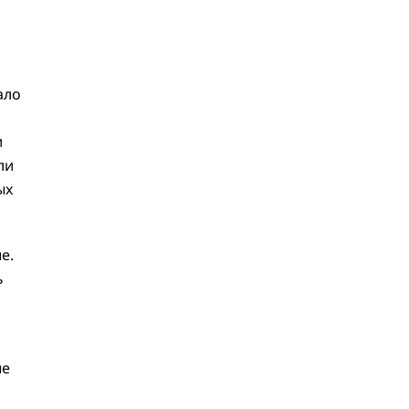
ало
и
ли
ых
е.
ь
ые