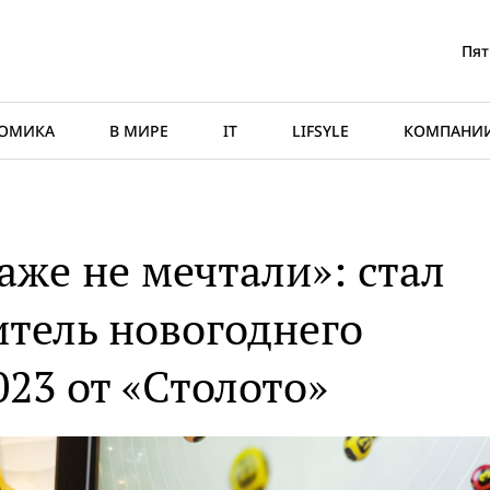
Пят
ОМИКА
В МИРЕ
IT
LIFSYLE
КОМПАНИ
аже не мечтали»: стал
итель новогоднего
23 от «Столото»