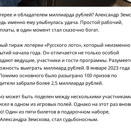
отерее и обладателем миллиарда рублей? Александр Зем
едь именно ему улыбнулась удача. Простой рабочий,
латы, в один момент стал сказочно богат.
ый тираж лотереи «Русского лото», который неизменно
ытий начала года. Он отличается не только особой
здают ведущие, участники и гости программы. Разумеет
зможность выиграть миллиард рублей. В январе 2023 года
 Помимо основного было разыграно 100 призов по
ители забрали более 2,5 миллиарда рублей.
из может быть поделен между несколькими участникам
исел в одном из игровых полей. Однако на этот раз внов
о! Один из пяти билетов в подарочном наборе,
 Александра Земскова, стал судьбоносным.