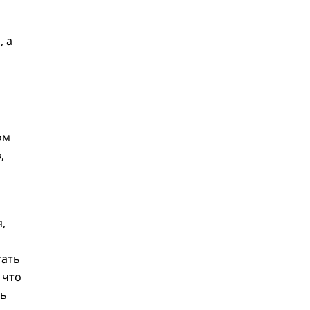
, а
ом
,
,
тать
 что
ть