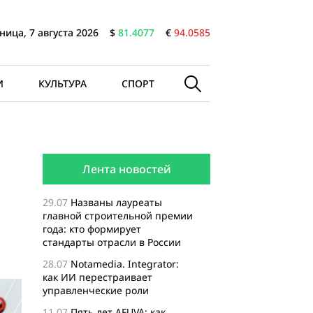
ница, 7 августа 2026
$
81.4077
€
94.0585
И
КУЛЬТУРА
СПОРТ
Лента новостей
29.07
Названы лауреаты
главной строительной премии
года: кто формирует
стандарты отрасли в России
28.07
Notamedia. Integrator:
как ИИ перестраивает
управленческие роли
11.07
Пять лет AFUVA: как