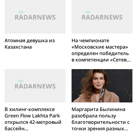
Атомная девушка из
На чемпионате
Казахстана
«Московские мастера»
определен победитель
в компетенции «Сетевое
и системное
администрирование»
В хилинг-комплексе
Маргарита Былинина
Green Flow Lakhta Park
разобрала пользу
открылся 42-метровый
благотворительности с
бассейн
точки зрения разных
с минерализованной
наук