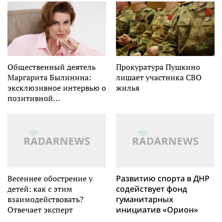
водой
Общественный деятель
Прокуратура Пушкино
Маргарита Былинина:
лишает участника СВО
эксклюзивное интервью о
жилья
позитивной
трансформации через
добрые дела
Весеннее обострение у
Развитию спорта в ДНР
детей: как с этим
содействует фонд
взаимодействовать?
гуманитарных
Отвечает эксперт
инициатив «Орион»